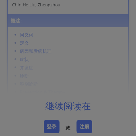
Chin He Liu, Zhengzhou
概述:
同义词
定义
病因和发病机理
症状
并发症
诊断
鉴别诊断
Prevention & Therapy
继续阅读在
同义词
游走性红斑
登录
注册
或