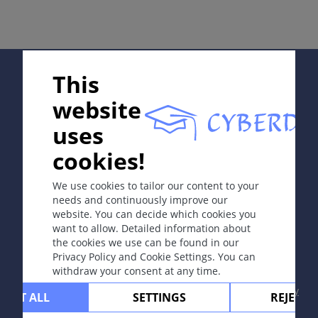
定义
离心性扩大的环状红斑性皮肤病。
病因和发病机理
Supported by:
This
蜱（高达40%为篦籽硬蜱）叮咬后伯氏疏螺旋体（afzelii
和garinii）感染真皮层并引起扩散。好发于中欧和东欧的
website
森林区，斯干纳维亚半岛；好发季节为五月、七月和十
月。易患个体为农民、晨练者、爬山运动员和养狗者，发
uses
病率为每年每10万人中1～15 人患病。
In collaboration with Erasmus+ hEduLearnIt editorial
cookies!
group
症状
We use cookies to tailor our content to your
¤ 潜伏期1至4周。
needs and continuously improve our
¤ 皮肤：界限清楚的环状红斑（有时中心有叮咬痕
website. You can decide which cookies you
Copyright © 2003-2026 CYBERDERM Editorial Group
迹），中心消退，红斑向四周扩展。中心变异表现：苍
want to allow. Detailed information about
-
Founding Editor Guenter Burg, M.D.
- Concept and
白、红斑、出血、水疱。可见多环性红斑。
the cookies we use can be found in our
Coordination by Vahid Djamei, Zurich
¤ 可能出现的系统症状：头痛、颈部疼痛、关节痛和发
Privacy Policy and Cookie Settings. You can
All rights reserved.
withdraw your consent at any time.
热。
Contact
|
Impressum
|
Supported by
|
Privacy
CEPT ALL
SETTINGS
REJECT 
并发症
policy
|
Terms of use
|
Disclaimer