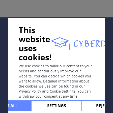
病因和发病机理
自发性（无诱因）、手术瘢痕、受伤、烧伤、损伤感染和
痤疮。好发于背部，常有个体易感倾向。
Supported by:
This
注意：
手术前需询问瘢痕疙瘩病史。
website
症状
uses
由结缔组织增生形成的形状奇特的结节，伴有红斑、瘙
痒，有时有痛感。瘢痕疙瘩超出原发受损部位。
In collaboration with Erasmus+ hEduLearnIt editorial
cookies!
group
定位
We use cookies to tailor our content to your
好发部位：胸骨区、颈部、肩部和有张力的伤口。
needs and continuously improve our
website. You can decide which cookies you
Copyright © 2003-2026 CYBERDERM Editorial Group
病程
want to allow. Detailed information about
-
Founding Editor Guenter Burg, M.D.
- Concept and
the cookies we use can be found in our
经数年后可能变软变平。
Coordination by Vahid Djamei, Zurich
Privacy Policy and Cookie Settings. You can
All rights reserved.
withdraw your consent at any time.
并发症
Contact
|
Impressum
|
Supported by
|
Privacy
CEPT ALL
SETTINGS
REJECT 
在关节周围瘢痕挛缩可限制活动。
policy
|
Terms of use
|
Disclaimer