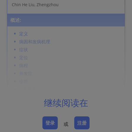
Chin He Liu, Zhengzhou
概述:
定义
病因和发病机理
症状
定位
病程
并发症
诊断
鉴别诊断
Prevention & Therapy
继续阅读在
定义
登录
注册
或
超出原发损伤和手术部位的良性瘢痕组织增生。