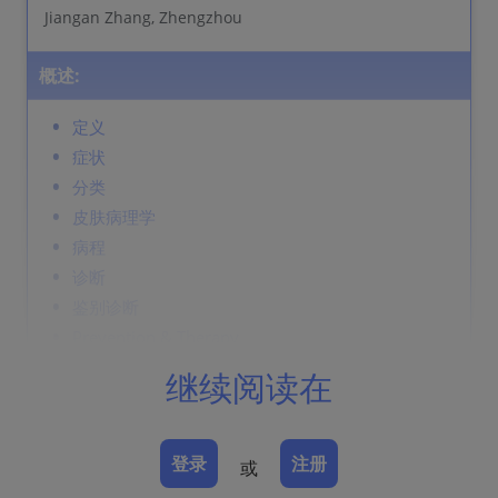
Jiangan Zhang, Zhengzhou
概述:
定义
症状
分类
皮肤病理学
病程
诊断
鉴别诊断
Prevention & Therapy
继续阅读在
定义
原发于皮肤或主要位于皮肤的淋巴细胞增生性疾病。
登录
注册
或