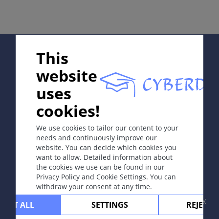
症状
蕈样肉芽肿的临床特点（最常见的皮肤淋巴瘤）：
¤ 红斑期（不特异, DD： 皮炎）
¤ 斑块期
Supported by:
¤ 肿瘤期
This
website
所有分期均伴瘙痒。Sezary 综合征累及血液系统和淋巴
结。
uses
In collaboration with Erasmus+ hEduLearnIt editorial
皮肤B细胞淋巴瘤表现为圆顶状的红色结节。
cookies!
group
分类
We use cookies to tailor our content to your
needs and continuously improve our
原发性皮肤恶性非霍奇金淋巴瘤（根据WHO分类法）分
website. You can decide which cookies you
为如下4类：
Copyright © 2003-2026 CYBERDERM Editorial Group
want to allow. Detailed information about
1. 皮肤T细胞淋巴瘤（CTCL）占65%。
-
Founding Editor Guenter Burg, M.D.
- Concept and
the cookies we use can be found in our
亚型
Coordination by Vahid Djamei, Zurich
Privacy Policy and Cookie Settings. You can
All rights reserved.
1. 蕈样肉芽肿（MF）：呈红斑期、斑块期和肿瘤期的模
withdraw your consent at any time.
式发展
Contact
|
Impressum
|
Supported by
|
Privacy
CEPT ALL
SETTINGS
REJECT 
2. Sezary综合征（SS）：一种皮肤淋巴瘤，表现为红皮
policy
|
Terms of use
|
Disclaimer
病，肿瘤细胞（Sezary或 Lutzner 细胞）呈“白血病”式播