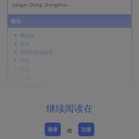
Jiangan Zhang, Zhengzhou
概述:
同义词
定义
病因和发病机理
症状
定位
分类
实验室检查
皮肤病理学
病程
继续阅读在
并发症
诊断
鉴别诊断
登录
注册
或
Prevention & Therapy