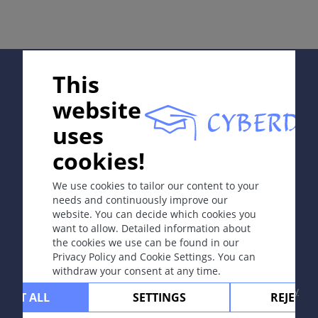
同义词
Supported by:
男性型秃发、激素诱导的秃发。
This
定义
website
渐进的、雄激素依赖的毛发脱落，呈特异性分布，与遗传
uses
和自然老化有关，过早发病与潜在的内分泌疾病有关。
In collaboration with Erasmus+ hEduLearnIt editorial
cookies!
group
病因和发病机理
We use cookies to tailor our content to your
属多基因遗传。雄激素代谢异常，尤其是5-α-还原酶活性
needs and continuously improve our
增加，导致靶器官二氢睾酮水平升高。
website. You can decide which cookies you
Copyright © 2003-2026 CYBERDERM Editorial Group
want to allow. Detailed information about
症状
-
Founding Editor Guenter Burg, M.D.
- Concept and
the cookies we use can be found in our
Coordination by Vahid Djamei, Zurich
Privacy Policy and Cookie Settings. You can
渐进性和持续性头发脱落，对称分布模式，颞两侧，头顶
All rights reserved.
withdraw your consent at any time.
或大部分头皮。
Contact
|
Impressum
|
Supported by
|
Privacy
CEPT ALL
SETTINGS
REJECT 
定位
policy
|
Terms of use
|
Disclaimer