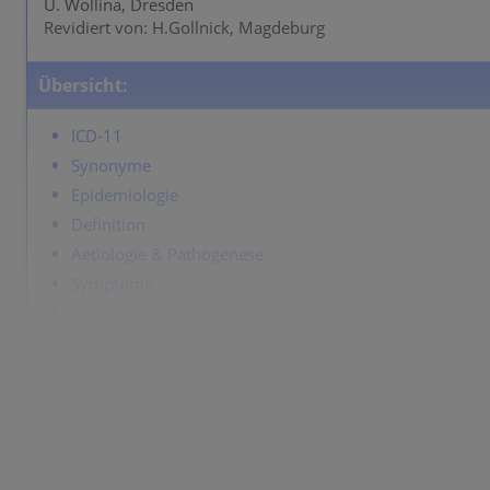
U. Wollina, Dresden
Revidiert von: H.Gollnick, Magdeburg
Übersicht:
ICD-11
Synonyme
Epidemiologie
Definition
Aetiologie & Pathogenese
Symptome
Lokalisation
Klassifikation
Labor & Zusatzuntersuchungen
Dermatopathologie
Verlauf
Komplikationen
Diagnose