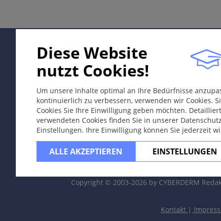
Differentialdiagnosen
Therapie & Prävention
Bemerkungen
Diese Website
nutzt Cookies!
ICD-11
Um unsere Inhalte optimal an Ihre Bedürfnisse anzup
EJ40
kontinuierlich zu verbessern, verwenden wir Cookies. Si
Cookies Sie Ihre Einwilligung geben möchten. Detaillie
Synonyme
verwendeten Cookies finden Sie in unserer Datenschut
Einstellungen. Ihre Einwilligung können Sie jederzeit w
Sonnenbrand.
ALLE AKZEPTIEREN
EINSTELLUNGEN
Epidemiologie
Sehr häufig, besonders bei Personen mit heller Komplex
Sommerurlaub.
Copyright © 2003-2026 by CYBERDERM Redak
Definition
Kontakt
|
Impres
Akute-phototoxische Kontaktdermatitis durch elektrom