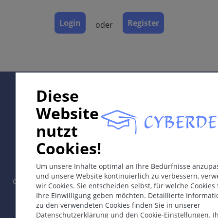
Labor & Zusatzuntersuchungen
Dermatopathologie
Login
Register
oder
Verlauf
Komplikationen
Diagnose
Differentialdiagnosen
Therapie & Prävention
Supported by:
Diese
Bemerkungen
Website
nutzt
ICD-11
In collaboration with Erasmus+ hEduLearnIt editorial
Cookies!
4A42.1
group
Um unsere Inhalte optimal an Ihre Bedürfnisse anzupa
Synonyme
und unsere Website kontinuierlich zu verbessern, ver
Copyright © 2003-2026 by CYBERDERM Redaktionsgruppe -
Systemische Sklerodermie
wir Cookies. Sie entscheiden selbst, für welche Cookies 
Gründungsredakteur Guenter Burg, M.D.
- Konzept und
Ihre Einwilligung geben möchten. Detaillierte Informat
Koordination durch Vahid Djamei, Zürich.
Epidemiologie
zu den verwendeten Cookies finden Sie in unserer
All rights reserved.
Datenschutzerklärung und den Cookie-Einstellungen. I