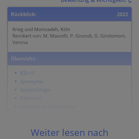
Rückblick:
2022
Krieg und Moinzadeh, Köln
Revidiert von: M. Maurelli, P. Gisondi, G. Girolomoni,
Verona
Übersicht:
ICD-11
Synonyme
Epidemiologie
Definition
Aetiologie & Pathogenese
Symptome
Lokalisation
Weiter lesen nach
Klassifikation