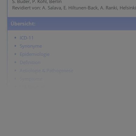
S. Buder, P. Kohl, Berlin
Revidiert von: A. Salava, E. Hiltunen-Back, A. Ranki, Helsink
Übersicht:
ICD-11
Synonyme
Epidemiologie
Definition
Aetiologie & Pathogenese
Symptome
Lokalisation
Klassifikation
Labor & Zusatzuntersuchungen
Dermatopathologie
Verlauf
Komplikationen
Diagnose