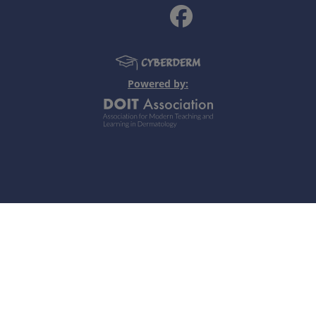
a pallidum
.
iralig gewundenen, flexiblen, beweglichen Bakterium, welc
t über kleine Haut- und Schleimhautverletzungen und verläuft
Powered by:
 bezeichnet, da sie viele Erkrankungen simulieren kann.
ge)
 indolentes hartes Ulkus (Ulcus durum) und Bubo (regionale
 Wochen.
narius
cal
ten