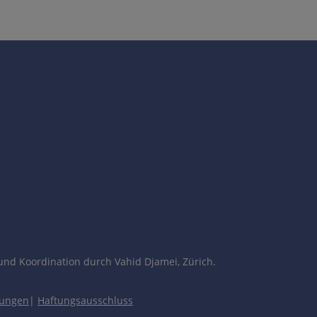
und Koordination durch Vahid Djamei, Zürich.
ll.
gungen
|
Haftungsausschluss