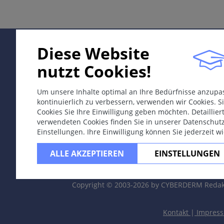
Differentialdiagnosen
Therapie & Prävention
Diese Website
nutzt Cookies!
ICD-11
1A6Z
Um unsere Inhalte optimal an Ihre Bedürfnisse anzup
kontinuierlich zu verbessern, verwenden wir Cookies. Si
Synonyme
Cookies Sie Ihre Einwilligung geben möchten. Detaillie
Lues.
verwendeten Cookies finden Sie in unserer Datenschut
Einstellungen. Ihre Einwilligung können Sie jederzeit w
Epidemiologie
ALLE AKZEPTIEREN
EINSTELLUNGEN
WHO-Schätzung 2016: 6 Millionen neue Fälle bei Erwachs
Europa: 6.1/100'000 pro Jahr; dazu Fälle mit Syphilis con
Copyright © 2003-2026 by CYBERDERM Redak
Männer zwischen 25-34 Jahren 8x so häufig betroffen wie
Kontakt
|
Impres
Definition