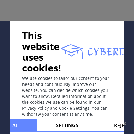
同义词
人为性皮炎
定义
Supported by:
This
患者自行故意损害皮肤，其目的为引人注意或成为患
者。
website
uses
病因和发病机理
In collaboration with Erasmus+ hEduLearnIt editorial
本病有时可见奇特的真实的物理性损害，患者的动机常难
cookies!
group
以解释。人为皮损的目的在于患者被关注。与模拟不同，
患者的行为从其一生来看是非理性的（也就是说，其行为
We use cookies to tailor our content to your
不是为了寻找逃避工作的借口、获得残疾赔偿，或者其它
needs and continuously improve our
website. You can decide which cookies you
目的）。
Copyright © 2003-2026 CYBERDERM Editorial Group
want to allow. Detailed information about
-
Founding Editor Guenter Burg, M.D.
- Concept and
the cookies we use can be found in our
症状
Coordination by Vahid Djamei, Zurich
Privacy Policy and Cookie Settings. You can
All rights reserved.
症状差异明显，常伴皮肤缺损，由抓痕到溃疡。
withdraw your consent at any time.
Contact
|
Impressum
|
Supported by
|
Privacy
CEPT ALL
SETTINGS
REJECT 
定位
policy
|
Terms of use
|
Disclaimer