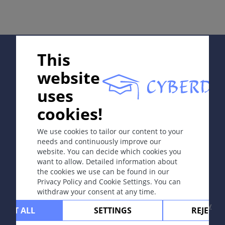
一种表现为环形皮疹的真皮炎性肉芽肿性疾病，常见于儿
童和糖尿病患者。
病因和发病机理
Supported by:
This
不清楚。
website
症状
uses
坚硬、肤色的小丘疹，呈环形或弧形排列；或为可移动的
In collaboration with Erasmus+ hEduLearnIt editorial
皮下结节，不伴瘙痒。
cookies!
group
定位
We use cookies to tailor our content to your
needs and continuously improve our
好发于四肢的伸侧（尤其是手背和手指），播散型可波及
website. You can decide which cookies you
躯干。
Copyright © 2003-2026 CYBERDERM Editorial Group
want to allow. Detailed information about
-
Founding Editor Guenter Burg, M.D.
- Concept and
the cookies we use can be found in our
实验室检查
Coordination by Vahid Djamei, Zurich
Privacy Policy and Cookie Settings. You can
All rights reserved.
播散型需排除糖尿病，且需检测抗线粒体抗体。
withdraw your consent at any time.
Contact
|
Impressum
|
Supported by
|
Privacy
CEPT ALL
SETTINGS
REJECT 
皮肤病理学
policy
|
Terms of use
|
Disclaimer