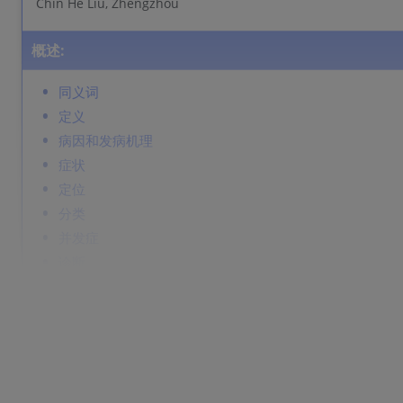
Chin He Liu, Zhengzhou
概述:
同义词
定义
病因和发病机理
症状
定位
分类
并发症
诊断
鉴别诊断
Prevention & Therapy
同义词