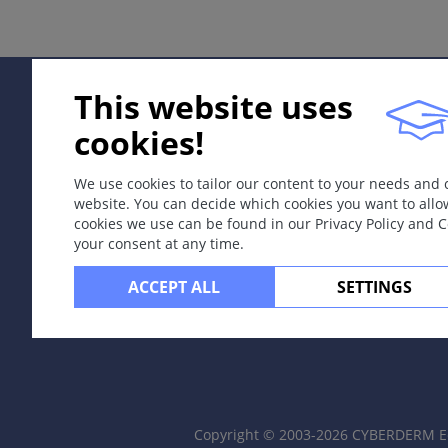
蚤咬
定义
由人或动物蚤叮咬而产生瘙痒性皮损的皮肤病。
This website uses
病因和发病机理
cookies!
人蚤（致痒蚤），各种动物蚤（如狗蚤、猫蚤、鸽蚤和欧洲鼠
We use cookies to tailor our content to your needs and
症状
website. You can decide which cookies you want to allo
cookies we use can be found in our Privacy Policy and 
剧烈瘙痒的多发性风团样丘疹，中心可见出血点。不对称、
your consent at any time.
定位
ACCEPT ALL
SETTINGS
身体暴露部位，常见于踝关节和小腿。
分类
发生于婴儿的特殊型：婴儿丘疹性荨麻疹。
并发症
Copyright © 2003-2026 CYBERDERM Ed
化脓感染。在许多地方蚤还传播传染性疾病（如印鼠客蚤和