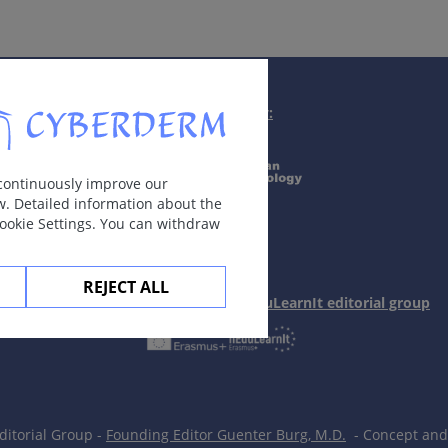
Supported by:
蚤），不会飞的昆虫，长1-6毫米。
 continuously improve our
w. Detailed information about the
Cookie Settings. You can withdraw
线样或者成群分布是其特征。 偶见大疱。
REJECT ALL
In collaboration with Erasmus+ hEduLearnIt editorial group
itorial Group -
Founding Editor Guenter Burg, M.D.
- Concept and 
鼠疫）。