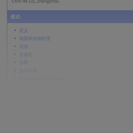
Chin He Liu, Zhengzhou
概述:
定义
病因和发病机理
症状
并发症
诊断
鉴别诊断
Prevention & Therapy
定义
全球范围最常见的性传播疾病，占所有尿道炎的70%。
病因和发病机理