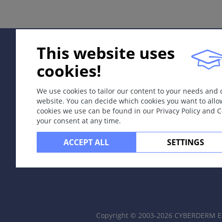
沙眼衣原体（D-K血清型）：特异性细胞内革兰阴性球菌。
症状
尿道炎，尿痛，分泌物稀薄。部位：见淋病。
This website uses
cookies!
并发症
与
淋病
相同。
We use cookies to tailor our content to your needs and
菌血症引起对细菌的强烈免疫反应即Reiter病。
website. You can decide which cookies you want to allo
cookies we use can be found in our Privacy Policy and 
诊断
your consent at any time.
依据免疫检查确定沙眼衣原体和早晨第一次尿作PCR检查。
ACCEPT ALL
SETTINGS
鉴别诊断
淋病
和
非衣原体感染的
非淋菌性尿道炎。
Prevention & Therapy
1.阿奇霉素1g，1次，单剂口服。
2.多西环素100mg，每天2次，口服，共7天。
Copyright © 2003-2026 CYBERDERM Ed