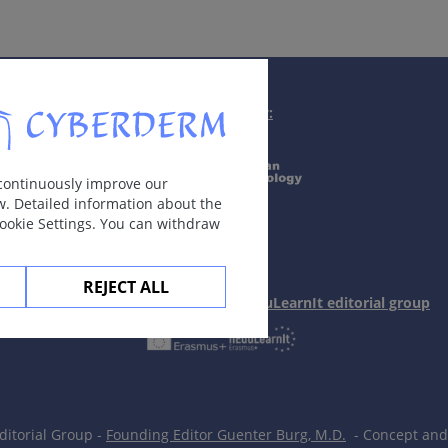
Supported by:
 continuously improve our
w. Detailed information about the
Cookie Settings. You can withdraw
REJECT ALL
In collaboration with Erasmus+ hEduLearnIt editorial group
itorial Group -
Founding Editor Guenter Burg, M.D.
- Concept and 