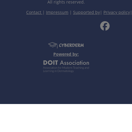
All rights reserved.
Contact
|
Impressum
|
Supported by
|
Privacy policy
个人笔记
Powered by:
urination for 3 days.