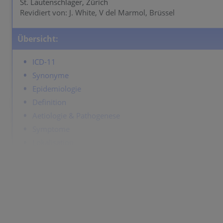
St. Lautenschlager, Zürich
Revidiert von: J. White, V del Marmol, Brüssel
Übersicht:
ICD-11
Synonyme
Epidemiologie
Definition
Aetiologie & Pathogenese
Symptome
Lokalisation
Klassifikation
Labor & Zusatzuntersuchungen
Dermatopathologie
Verlauf
Komplikationen
Diagnose