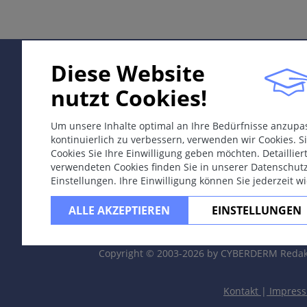
Differentialdiagnosen
Therapie & Prävention
Diese Website
nutzt Cookies!
ICD-11
1F00.0
Um unsere Inhalte optimal an Ihre Bedürfnisse anzup
kontinuierlich zu verbessern, verwenden wir Cookies. Si
Synonyme
Cookies Sie Ihre Einwilligung geben möchten. Detaillie
Fieberbläschen.
verwendeten Cookies finden Sie in unserer Datenschut
Einstellungen. Ihre Einwilligung können Sie jederzeit w
Epidemiologie
ALLE AKZEPTIEREN
EINSTELLUNGEN
Erwachsene haben >90% eine Infektion durchgemacht; rez
Definition
Copyright © 2003-2026 by CYBERDERM Redak
Virale Infektionskrankheit mit Herpes Virus (HHV) Typ 1 
Kontakt
|
Impres
Aetiologie & Pathogenese