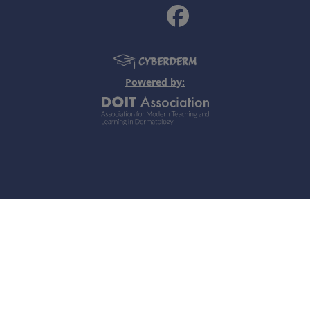
rus (HSV) Typ 1 (H. labialis) oder seltener: HSV-Typ 2 (H. g
sch, Inkubationszeit: 2-7 Tage
telle. Ausgelöst z.B durch UV-Lichtexposition, Stress, ho
Powered by:
ötetem Grund. Rasche Eintrübung zu Pusteln.
 (Typ 2), Keratitis (corneae), Eczéma herpeticatum
telle. Ausgelöst z.B. durch UV-Lichtexposition, Stress, ho