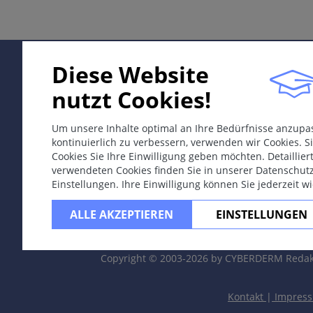
Differentialdiagnosen
Therapie & Prävention
Bemerkungen
Diese Website
nutzt Cookies!
ICD-11
Um unsere Inhalte optimal an Ihre Bedürfnisse anzup
1E90
kontinuierlich zu verbessern, verwenden wir Cookies. Si
Cookies Sie Ihre Einwilligung geben möchten. Detaillie
Synonyme
verwendeten Cookies finden Sie in unserer Datenschut
Einstellungen. Ihre Einwilligung können Sie jederzeit w
Windpocken und Gürtelrose, Zoster.
ALLE AKZEPTIEREN
EINSTELLUNGEN
Chickenpox; shingles.
Epidemiologie
Copyright © 2003-2026 by CYBERDERM Redak
Weltweit bei der nicht geimpften Bevölkerung; hohe Kont
Definition
Kontakt
|
Impres