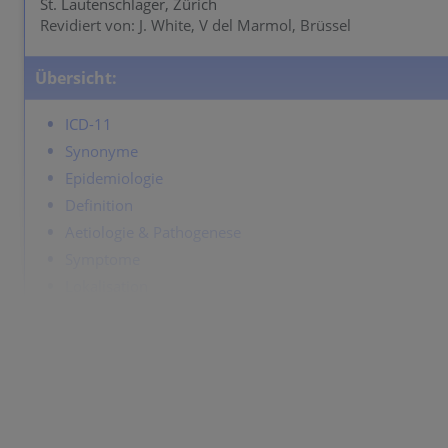
St. Lautenschlager, Zürich
Revidiert von: J. White, V del Marmol, Brüssel
Übersicht:
ICD-11
Synonyme
Epidemiologie
Definition
Aetiologie & Pathogenese
Symptome
Lokalisation
Klassifikation
Labor & Zusatzuntersuchungen
Dermatopathologie
Verlauf
Komplikationen
Diagnose