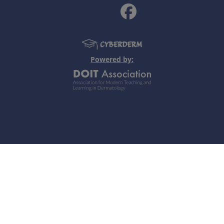
ektion (Windpocken, Varizellen) und endogene (Gürtelrose, Z
ogenese: Viruspersistenz in Spinal- und Hirnnervenganglien 
Powered by:
Licht, konsumierende Erkrankungen.
 Papulo-vesikulo-pustulöses Exanthem mit Läsionen in unte
g, Bläschen, Nekrosen, Narben, postherpetische Neuralgien
Ast ( N. V1) mit/ohne Ramus nasociliaris; Cave: ophthalmolo
und Facialislähmung