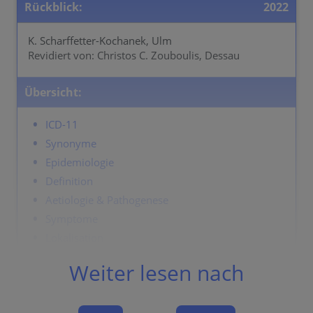
Rückblick:
2022
K. Scharffetter-Kochanek, Ulm
Revidiert von: Christos C. Zouboulis, Dessau
Übersicht:
ICD-11
Synonyme
Epidemiologie
Definition
Aetiologie & Pathogenese
Symptome
Lokalisation
Klassifikation
Weiter lesen nach
Labor & Zusatzuntersuchungen
Dermatopathologie
Verlauf