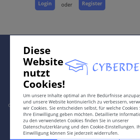
Login
Register
oder
Komplikationen
Diagnose
Differentialdiagnosen
Therapie & Prävention
Supported by:
Diese
Website
ICD-11
EE60
nutzt
In collaboration with Erasmus+ hEduLearnIt editorial
Cookies!
Synonyme
group
Keloidale Narbe.
Um unsere Inhalte optimal an Ihre Bedürfnisse anzupa
und unsere Website kontinuierlich zu verbessern, ver
Epidemiologie
Copyright © 2003-2026 by CYBERDERM Redaktionsgruppe -
wir Cookies. Sie entscheiden selbst, für welche Cookies 
Gründungsredakteur Guenter Burg, M.D.
- Konzept und
Höhere Inzidenz bei genetischer Prädisposition
Ihre Einwilligung geben möchten. Detaillierte Informat
Koordination durch Vahid Djamei, Zürich.
zu den verwendeten Cookies finden Sie in unserer
(positive Familienanamnese), dunkelhäutigen
All rights reserved.
Datenschutzerklärung und den Cookie-Einstellungen. I
Personen, in der Pubertät, während der
Einwilligung können Sie jederzeit widerrufen.
Schwangerschaft.
Kontakt
|
Impressum
|
Unterstützt