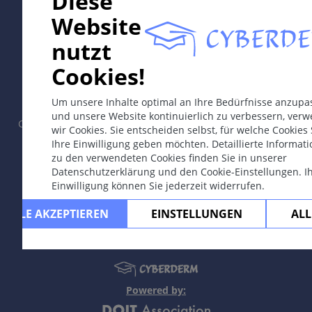
Diese
Website
nutzt
In collaboration with Erasmus+ hEduLearnIt editorial
Cookies!
group
Um unsere Inhalte optimal an Ihre Bedürfnisse anzupa
und unsere Website kontinuierlich zu verbessern, ver
Copyright © 2003-2026 by CYBERDERM Redaktionsgruppe -
wir Cookies. Sie entscheiden selbst, für welche Cookies 
Gründungsredakteur Guenter Burg, M.D.
- Konzept und
Ihre Einwilligung geben möchten. Detaillierte Informat
Koordination durch Vahid Djamei, Zürich.
zu den verwendeten Cookies finden Sie in unserer
All rights reserved.
Datenschutzerklärung und den Cookie-Einstellungen. I
Einwilligung können Sie jederzeit widerrufen.
Kontakt
|
Impressum
|
Unterstützt
durch
|
Datenschutzerklärung
|
Nutzungsbedingungen
|
Ha
ALLE AKZEPTIEREN
EINSTELLUNGEN
ALL
Powered by: