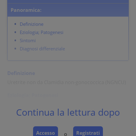
Panoramica:
Definizione
Eziologia; Patogenesi
Sintomi
Diagnosi differenziale
Definizione
Uretrite non da Clamidia non-gonococcica (NGNCU)
Eziologia; Patogenesi
Cause comuni:
Continua la lettura dopo
Micoplasma: patogeni facoltativi, organismi gram
negativi immobili. Non hanno una vera pateret
cellulare, passano attraverso i filtri per batteri,
Accesso
Registrati
crescono in terreno di coltura (contraraiamente ai
o