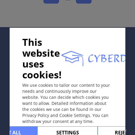
肪酶和蛋白酶受损有关。
病因和发病机理
皮肤因局部潮湿和接触碱性尿液，同时又有尿布包裹而发
Supported by:
生浸渍。
This
website
症状
uses
急性或亚急性皮炎。
In collaboration with Erasmus+ hEduLearnIt editorial
cookies!
group
We use cookies to tailor our content to your
定位
needs and continuously improve our
发生于尿布覆盖的部位，尤其是皮肤凸起的地方。
website. You can decide which cookies you
Copyright © 2003-2026 CYBERDERM Editorial Group
want to allow. Detailed information about
-
Founding Editor Guenter Burg, M.D.
- Concept and
the cookies we use can be found in our
Coordination by Vahid Djamei, Zurich
Privacy Policy and Cookie Settings. You can
并发症
All rights reserved.
withdraw your consent at any time.
继发感染（念珠菌）和过敏性接触性皮炎。
Contact
|
Impressum
|
Supported by
|
Privacy
CEPT ALL
SETTINGS
REJECT 