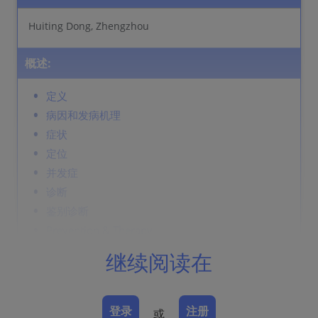
Huiting Dong, Zhengzhou
概述:
定义
病因和发病机理
症状
定位
并发症
诊断
鉴别诊断
Prevention & Therapy
继续阅读在
定义
尿布部位的刺激性接触性皮炎，与表皮屏障因粪便中的脂
登录
注册
或