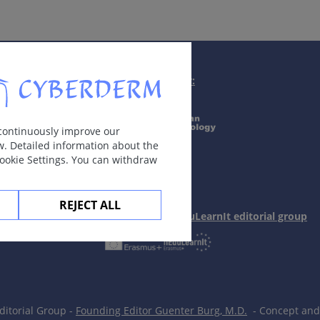
Supported by:
 continuously improve our
w. Detailed information about the
Cookie Settings. You can withdraw
REJECT ALL
In collaboration with Erasmus+ hEduLearnIt editorial group
皮毛发全部脱落（全秃），或所有头发和体毛脱落（普秃），有
itorial Group -
Founding Editor Guenter Burg, M.D.
- Concept and 