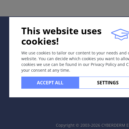
同义词
法语：派雷得
This website uses
定义
cookies!
一种可逆的非瘢痕性局部脱发。
We use cookies to tailor our content to your needs and
website. You can decide which cookies you want to allo
病因和发病机理
cookies we use can be found in our Privacy Policy and 
毛囊周围淋巴细胞浸润为特征的自身免疫过程。
your consent at any time.
症状
ACCEPT ALL
SETTINGS
局灶性、多发或弥漫性、非炎性非瘢痕性脱发；可进展为头
定位
有毛区，如头皮和胡须处。
分类
Copyright © 2003-2026 CYBERDERM Ed