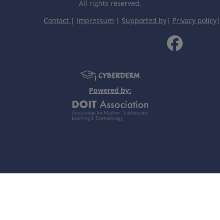
0%）
All rights reserved.
Contact
|
Impressum
|
Supported by
|
Privacy policy
指标，梅毒血清学检查（表现为多发性小片状脱发）以排除二期
和发育不良性毛干形成。
Powered by:
广泛、病程长（儿童时发病者）和有遗传过敏史的患者。
，甲受累（二十甲营养不良），伴自身免疫性甲状腺炎和白癜风