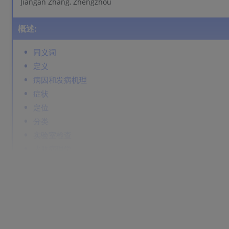
Jiangan Zhang, Zhengzhou
概述:
同义词
定义
病因和发病机理
症状
定位
分类
实验室检查
皮肤病理学
病程
并发症
诊断
鉴别诊断
Prevention & Therapy