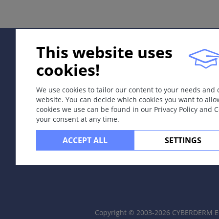
病谱的一部分，波及10%以下体表面积的为Stevens-Joh
Johnson综合征-中毒性表皮坏死松解症重叠综合征。
病因和发病机理
This website uses
多种病因致病，其中药物为最常见病因，其次为感染（病毒
cookies!
症状
We use cookies to tailor our content to your needs and
斑疹性疹病，好发于躯干，皮损经常融合成片，可见不典型
website. You can decide which cookies you want to allo
cookies we use can be found in our Privacy Policy and 
定位
your consent at any time.
皮肤和黏膜。
ACCEPT ALL
SETTINGS
诊断
依据典型临床特征和组织病理。
鉴别诊断
单纯疱疹
（原发感染）、
药疹
和不同类型
的天疱疮
。
Copyright © 2003-2026 CYBERDERM Ed