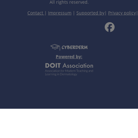
All rights reserved.
中毒性表皮坏死松解症。
Contact
|
Impressum
|
Supported by
|
Privacy policy
个人笔记
Powered by: