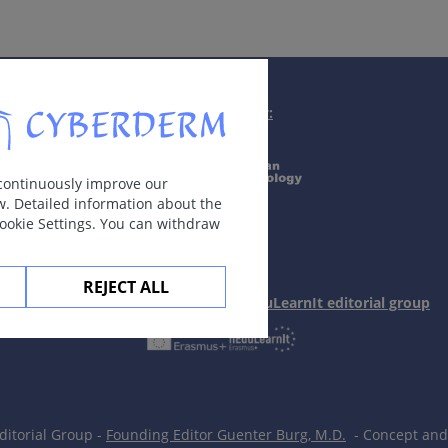
nson综合征；侵犯多于30%体表面积的称中毒性表皮坏死松解症，可见
Supported by:
、支原体）。
 continuously improve our
靶形损害。10%以上体表面积皮肤受累。糜烂在一个以上黏膜开
w. Detailed information about the
Cookie Settings. You can withdraw
REJECT ALL
In collaboration with Erasmus+ hEduLearnIt editorial group
itorial Group -
Founding Editor Guenter Burg, M.D.
- Concept and 