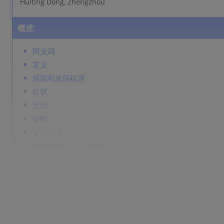
Huiting Dong, Zhengzhou
概述:
同义词
定义
病因和发病机理
症状
定位
诊断
鉴别诊断
Prevention & Therapy
同义词
多腔口外胚叶糜烂症。
定义