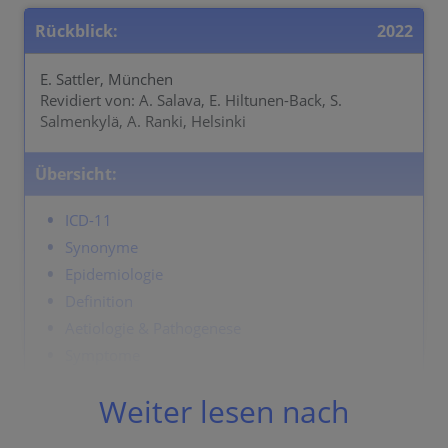
Rückblick:
2022
E. Sattler, München
Revidiert von: A. Salava, E. Hiltunen-Back, S.
Salmenkylä, A. Ranki, Helsinki
Übersicht:
ICD-11
Synonyme
Epidemiologie
Definition
Aetiologie & Pathogenese
Symptome
Lokalisation
Weiter lesen nach
Klassifikation
Labor & Zusatzuntersuchungen