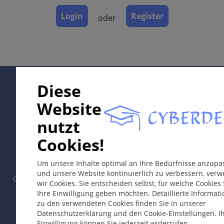
Dermatopathologie
Login
Register
oder
Verlauf
Komplikationen
Diagnose
Differentialdiagnosen
Therapie & Prävention
Supported by:
Diese
Website
ICD-11
nutzt
DB60
In collaboration with Erasmus+ hEduLearnIt editorial
Cookies!
group
Synonyme
Um unsere Inhalte optimal an Ihre Bedürfnisse anzupa
Hämorriden.
und unsere Website kontinuierlich zu verbessern, ver
Copyright © 2003-2026 by CYBERDERM Redaktionsgruppe -
wir Cookies. Sie entscheiden selbst, für welche Cookies 
Epidemiologie
Gründungsredakteur Guenter Burg, M.D.
- Konzept und
Ihre Einwilligung geben möchten. Detaillierte Informat
Koordination durch Vahid Djamei, Zürich.
Bei 70% der Erwachsenen meist symptomlos
zu den verwendeten Cookies finden Sie in unserer
All rights reserved.
Datenschutzerklärung und den Cookie-Einstellungen. I
nachweisbar. Prävalenz symptomatischer
Einwilligung können Sie jederzeit widerrufen.